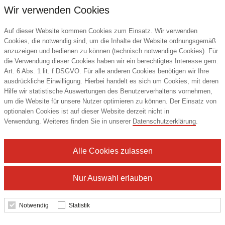
Wir verwenden Cookies
Auf dieser Website kommen Cookies zum Einsatz. Wir verwenden
Cookies, die notwendig sind, um die Inhalte der Website ordnungsgemäß
anzuzeigen und bedienen zu können (technisch notwendige Cookies). Für
die Verwendung dieser Cookies haben wir ein berechtigtes Interesse gem.
Art. 6 Abs. 1 lit. f DSGVO. Für alle anderen Cookies benötigen wir Ihre
ausdrückliche Einwilligung. Hierbei handelt es sich um Cookies, mit deren
Hilfe wir statistische Auswertungen des Benutzerverhaltens vornehmen,
um die Website für unsere Nutzer optimieren zu können. Der Einsatz von
Reifenmarkierset "Car"
optionalen Cookies ist auf dieser Website derzeit nicht in
Verwendung. Weiteres finden Sie in unserer
Datenschutzerklärung
.
elasto Promotion for Life
Alle Cookies zulassen
0,35 €
ab
Nur Auswahl erlauben
Notwendig
Statistik
Details