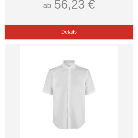
56,23 €
ab
Details