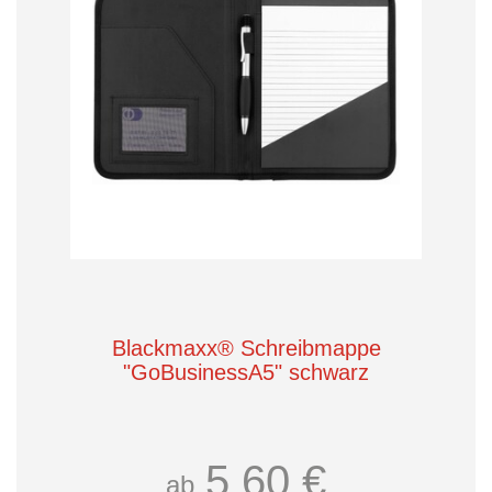
Blackmaxx® Schreibmappe
"GoBusinessA5" schwarz
5,60 €
ab