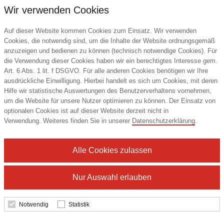
Wir verwenden Cookies
Auf dieser Website kommen Cookies zum Einsatz. Wir verwenden
Cookies, die notwendig sind, um die Inhalte der Website ordnungsgemäß
anzuzeigen und bedienen zu können (technisch notwendige Cookies). Für
die Verwendung dieser Cookies haben wir ein berechtigtes Interesse gem.
Art. 6 Abs. 1 lit. f DSGVO. Für alle anderen Cookies benötigen wir Ihre
ausdrückliche Einwilligung. Hierbei handelt es sich um Cookies, mit deren
Hilfe wir statistische Auswertungen des Benutzerverhaltens vornehmen,
Schreibmappe A4 mit Klemmbrett
um die Website für unsere Nutzer optimieren zu können. Der Einsatz von
EUROSTYLE
optionalen Cookies ist auf dieser Website derzeit nicht in
Verwendung. Weiteres finden Sie in unserer
Datenschutzerklärung
.
18,25 €
Alle Cookies zulassen
ab
Nur Auswahl erlauben
Details
Notwendig
Statistik