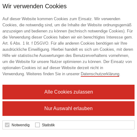
Wir verwenden Cookies
Auf dieser Website kommen Cookies zum Einsatz. Wir verwenden
Cookies, die notwendig sind, um die Inhalte der Website ordnungsgemäß
anzuzeigen und bedienen zu können (technisch notwendige Cookies). Für
die Verwendung dieser Cookies haben wir ein berechtigtes Interesse gem.
Art. 6 Abs. 1 lit. f DSGVO. Für alle anderen Cookies benötigen wir Ihre
ausdrückliche Einwilligung. Hierbei handelt es sich um Cookies, mit deren
Hilfe wir statistische Auswertungen des Benutzerverhaltens vornehmen,
um die Website für unsere Nutzer optimieren zu können. Der Einsatz von
VASAD Klassischer Rucksack
optionalen Cookies ist auf dieser Website derzeit nicht in
Verwendung. Weiteres finden Sie in unserer
Datenschutzerklärung
.
Vasad
Alle Cookies zulassen
23,84 €
ab
Nur Auswahl erlauben
Mindestbestellmenge: 50 Stk.
Notwendig
Statistik
Details