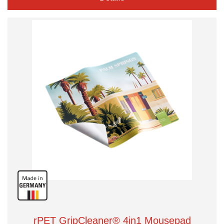
rPET GripCleaner® 4in1 Mousepad