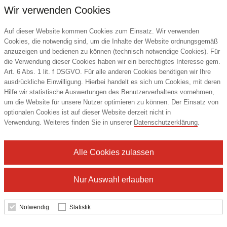
Wir verwenden Cookies
Auf dieser Website kommen Cookies zum Einsatz. Wir verwenden
Cookies, die notwendig sind, um die Inhalte der Website ordnungsgemäß
anzuzeigen und bedienen zu können (technisch notwendige Cookies). Für
die Verwendung dieser Cookies haben wir ein berechtigtes Interesse gem.
Art. 6 Abs. 1 lit. f DSGVO. Für alle anderen Cookies benötigen wir Ihre
ausdrückliche Einwilligung. Hierbei handelt es sich um Cookies, mit deren
Hilfe wir statistische Auswertungen des Benutzerverhaltens vornehmen,
um die Website für unsere Nutzer optimieren zu können. Der Einsatz von
Aqiila Tagbird Tracker mit Schlüsselring
optionalen Cookies ist auf dieser Website derzeit nicht in
Verwendung. Weiteres finden Sie in unserer
Datenschutzerklärung
.
Alle Cookies zulassen
13,26 €
ab
Nur Auswahl erlauben
Mindestbestellmenge: 25 Stk.
Notwendig
Statistik
Details